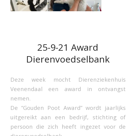
25-9-21 Award
Dierenvoedselbank
Deze week mocht Dierenziekenhuis
Veenendaal een award in ontvangst
nemen.
De “Gouden Poot Award” wordt jaarlijks
uitgereikt aan een bedrijf, stichting of
persoon die zich heeft ingezet voor de
dierenvoedselbank.