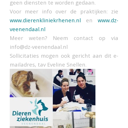
geen diensten te worden gedaan.
Voor meer info over de praktijken: zie
www.dierenkliniekrhenen.nl
en
www.dz-
veenendaal.nl
Meer weten? Neem contact op via
info@dz-veenendaal.nl
Sollicitaties mogen ook gericht aan dit e-
mailadres, tav Eveline Snellen.