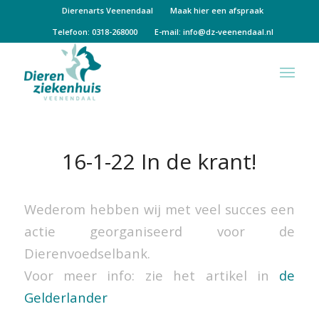
Dierenarts Veenendaal
Maak hier een afspraak
Telefoon: 0318-268000
E-mail:
info@dz-veenendaal.nl
16-1-22 In de krant!
Wederom hebben wij met veel succes een
actie georganiseerd voor de
Dierenvoedselbank.
Voor meer info: zie het artikel in
de
Gelderlander