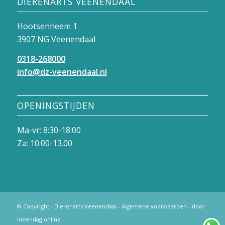
DIERENARTS VEENENDAAL
Hootsenheem 1
3907 NG Veenendaal
0318-268000
info@dz-veenendaal.nl
OPENINGSTIJDEN
Ma-vr: 8:30-18:00
Za: 10.00-13.00
© Copyright -
Dierenarts Veenendaal
-
Algemene voorwaarden
- door
ineendag.online