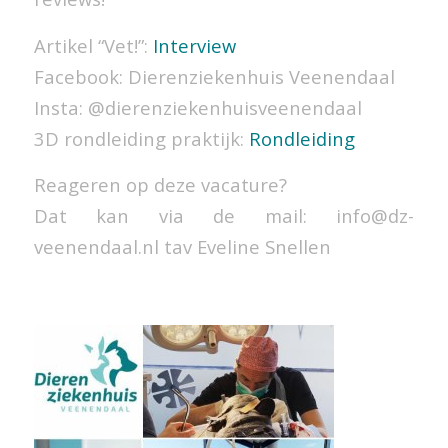
Artikel “Vet!”:
Interview
Facebook: Dierenziekenhuis Veenendaal
Insta: @dierenziekenhuisveenendaal
3D rondleiding praktijk:
Rondleiding
Reageren op deze vacature?
Dat kan via de mail:
info@dz-
veenendaal.nl
tav Eveline Snellen