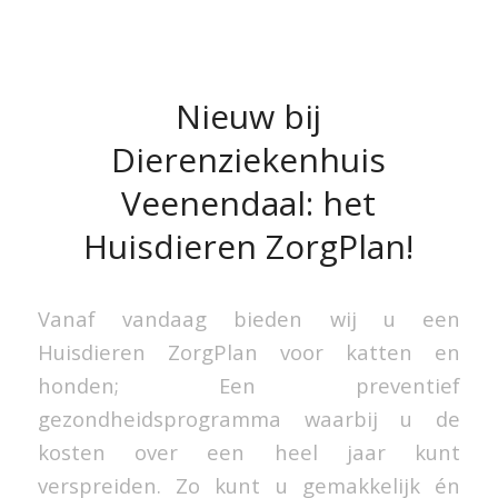
Nieuw bij
Dierenziekenhuis
Veenendaal: het
Huisdieren ZorgPlan!
Vanaf vandaag bieden wij u een
Huisdieren ZorgPlan voor katten en
honden; Een preventief
gezondheidsprogramma waarbij u de
kosten over een heel jaar kunt
verspreiden. Zo kunt u gemakkelijk én