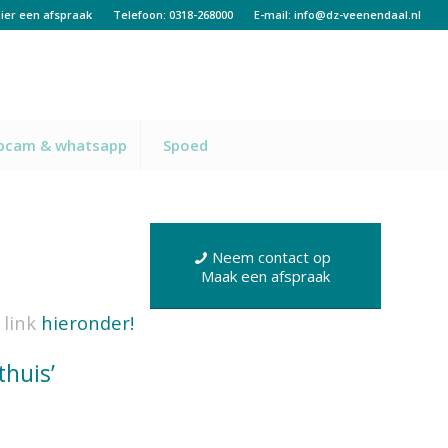
ier een afspraak
Telefoon: 0318-268000
E-mail:
info@dz-veenendaal.nl
bcam & whatsapp
Spoed
Neem contact op
Maak een afspraak
 link
hieronder!
thuis’