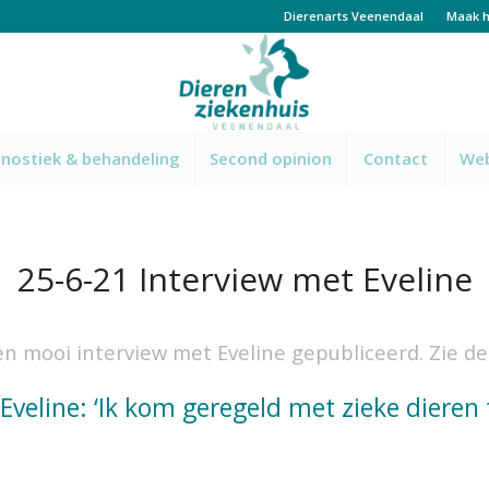
Dierenarts Veenendaal
Maak h
nostiek & behandeling
Second opinion
Contact
We
25-6-21 Interview met Eveline
en mooi interview met Eveline gepubliceerd. Zie de
Eveline: ‘Ik kom geregeld met zieke dieren 