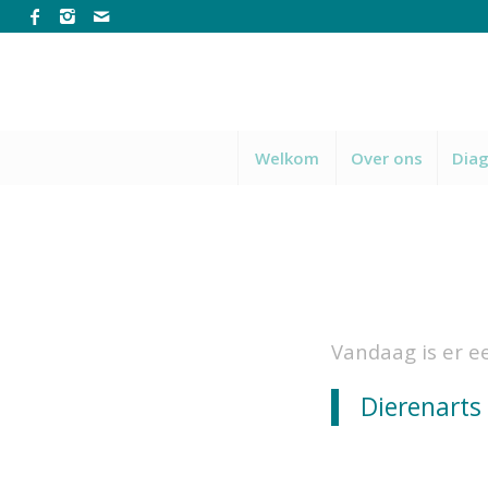
Welkom
Over ons
Diag
Vandaag is er e
Dierenarts 