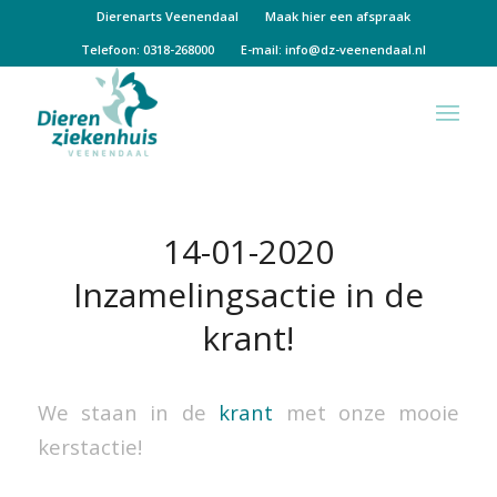
Dierenarts Veenendaal
Maak hier een afspraak
Telefoon: 0318-268000
E-mail:
info@dz-veenendaal.nl
14-01-2020
Inzamelingsactie in de
krant!
We staan in de
krant
met onze mooie
kerstactie!