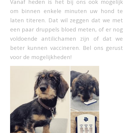
Vanaf heden is het bij ons ook mogelijk
om binnen enkele minuten uw hond te
laten titeren. Dat wil zeggen dat we met
een paar druppels bloed meten, of er nog
voldoende antilichamen zijn of dat we
beter kunnen vaccineren. Bel ons gerust
voor de mogelijkheden!