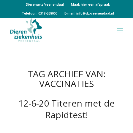
Dierenarts Veenendaal
Maak hier een afspraak
Telefoon: 0318-268000
E-mail:
info@dz-veenendaal.nl
TAG ARCHIEF VAN:
VACCINATIES
12-6-20 Titeren met de
Rapidtest!