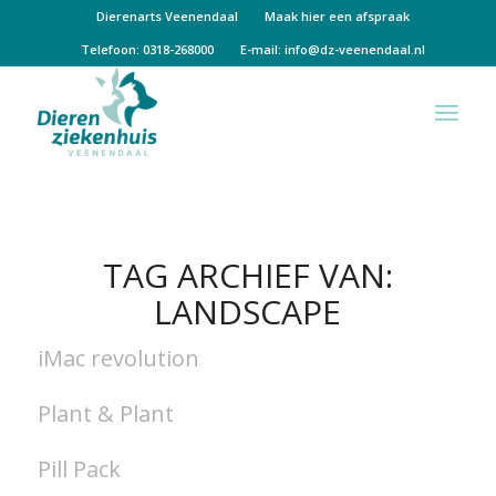
Dierenarts Veenendaal
Maak hier een afspraak
Telefoon: 0318-268000
E-mail:
info@dz-veenendaal.nl
TAG ARCHIEF VAN:
LANDSCAPE
iMac revolution
Plant & Plant
Pill Pack