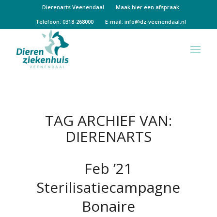
Dierenarts Veenendaal
Maak hier een afspraak
Telefoon: 0318-268000
E-mail:
info@dz-veenendaal.nl
TAG ARCHIEF VAN:
DIERENARTS
Feb ’21
Sterilisatiecampagne
Bonaire